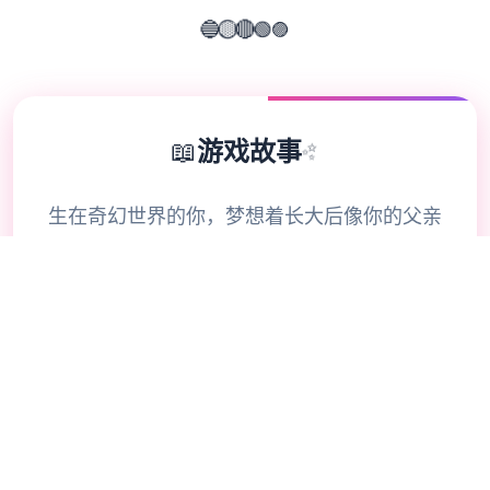
🟢
🟣
🔴
🔵
🟡
📖
游戏故事
✨
生在奇幻世界的你，梦想着长大后像你的父亲
一样，成为一名著名的冒险者。然而事实证
明，故事只会故事——你大部分时间都在为小
镇居民们打零工。你和身边的朋友们梦想着进
军锦标赛八强，达成你们的终极目标——成为
全国顶级公会。你的雄心壮志会实现吗？还是
不可多得的机会注定从指间溜走，你的生活徒
留单调乏味？