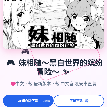

🎮
🎮
妹相随～黑白世界的缤纷
冒险～
✨
中文下载,最新版本下载,中文官网,安卓直装
💫
🤔
✨
润色版下载
了解更多
⭐