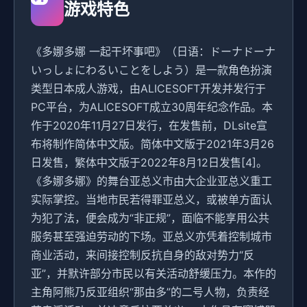
游戏特色
《多娜多娜 一起干坏事吧》（日语：ドーナドーナ
いっしょにわるいことをしよう）是一款角色扮演
类型日本成人游戏，由ALICESOFT开发并发行于
PC平台，为ALICESOFT成立30周年纪念作品。本
作于2020年11月27日发行，在发售前，DLsite宣
布将制作简体中文版。简体中文版于2021年3月26
日发售，繁体中文版于2022年8月12日发售[4]。
《多娜多娜》的舞台亚总义市由大企业亚总义重工
实际掌控。当地市民若得罪亚总义，或被单方面认
为犯了法，便会成为“非正规”，面临不能享用公共
服务甚至强迫劳动的下场。亚总义亦凭着控制城市
商业活动，来间接控制反抗自身的敌对势力“反
亚”，并默许部分市民以有关活动舒缓压力。本作的
主角阿熊乃反亚组织“那由多”的二号人物，负责经