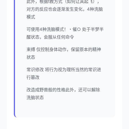
此外，根据t教方式（如何让其起飞），
对方的反应也会逐渐发生变化，4种洗脑
模式
可使用4种洗脑模式！・催○ 处于半梦半
醒状态，会服从任何命令
束缚 仅控制身体动作，保留原本的精神
状态
常识修改 将行为视为理所当然的常识进
行篡改
改造成野兽般的性格此外，还可以解除
洗脑状态