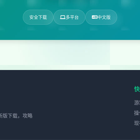
安全下载
多平台
中文版
快
游
操
新版下载，攻略
现