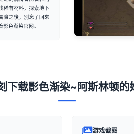
找稀有材料，探索地下
冒險之後，別忘了回來
着影色渐染官网。
️ 即刻下载影色渐染~阿斯林顿的
游戏截图