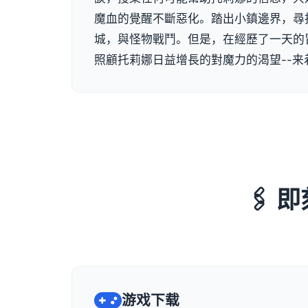
魔血的覺醒不斷惡化。踏出小鎮邊界，尋
城，與怪物戰鬥。但是，在經歷了一天的
照顧托莉娜日益增長的對魔力的渴望--来
🖇
游戏下载