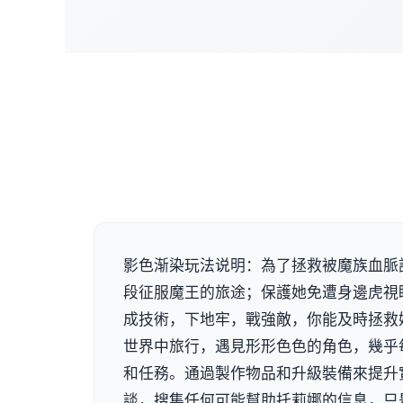
影色渐染玩法说明：為了拯救被魔族血脈
段征服魔王的旅途；保護她免遭身邊虎視
成技術，下地牢，戰強敵，你能及時拯救
世界中旅行，遇見形形色色的角色，幾乎
和任務。通過製作物品和升級裝備來提升
談，搜集任何可能幫助托莉娜的信息，只