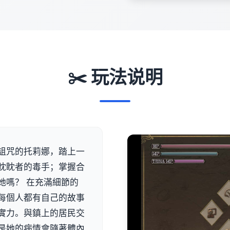
✂️ 玩法说明
詛咒的托莉娜，踏上一
眈眈者的毒手；掌握合
她嗎？ 在充滿細節的
每個人都有自己的故事
實力。與鎮上的居民交
是她的病情會隨著體內