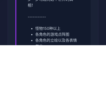
相！
-----------
怪物150种以上
各角色的游戏点阵图
各角色的立绘以及各表情
差分
有怪物图鉴
本作品於 2023 年 9 月 1
日推出後很快就突破了 10
萬套大關，作為年度神作
終於登上 Steam 的國際舞
台！這次 Steam 版發行還
同時包含了 DLC1 的追加
內容，額外新增了戰鬥、
劇情、大量 CG 以及追加