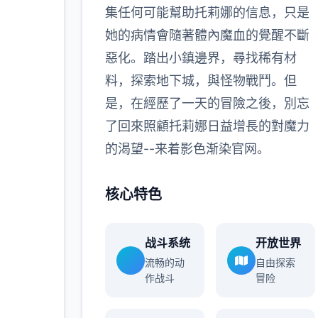
集任何可能幫助托莉娜的信息，只是
多
她的病情會隨著體內魔血的覺醒不斷
惡化。踏出小鎮邊界，尋找稀有材
料，探索地下城，與怪物戰鬥。但
是，在經歷了一天的冒險之後，別忘
了回來照顧托莉娜日益增長的對魔力
的渴望--来着影色渐染官网。
核心特色
战斗系统
开放世界
流畅的动
自由探索
作战斗
冒险