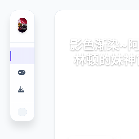
🧪 热门推荐
影色渐染~
林顿的妹神
官方网址，安全下载，最新版
最新攻略
9.4
2.3M
评分
下载