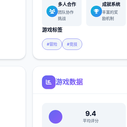
多人合作
成就系统
团队协作
丰富的奖
挑战
励机制
游戏标签
#冒险
#竞技
游戏数据
~阿
9.4
官
平均评分