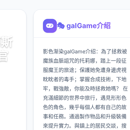
🎭 galGame介绍
阿斯
影色渐染galGame介绍：為了拯救被
官
魔族血脈詛咒的托莉娜，踏上一段征
服魔王的旅途；保護她免遭身邊虎視
下载，
眈眈者的毒手；掌握合成技術，下地
牢，戰強敵，你能及時拯救她嗎？ 在
充滿細節的世界中旅行，遇見形形色
900K
色的角色，幾乎每個人都有自己的故
玩家
事和任務。通過製作物品和升級裝備
來提升實力。與鎮上的居民交談，搜