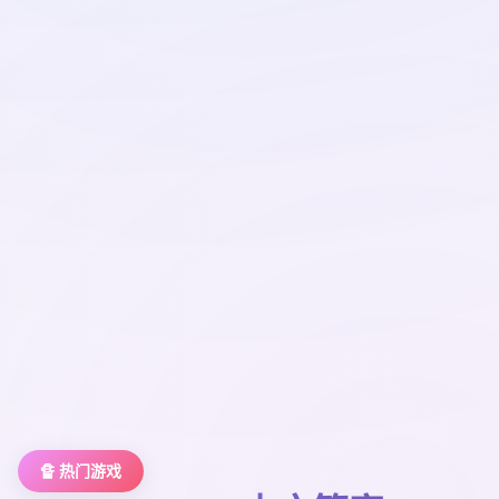
🔏 热门游戏