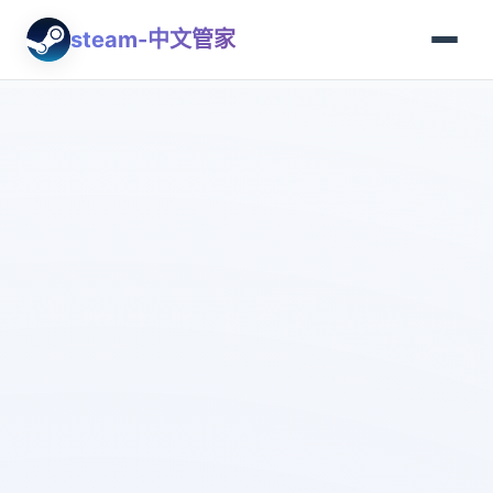
steam-中文管家