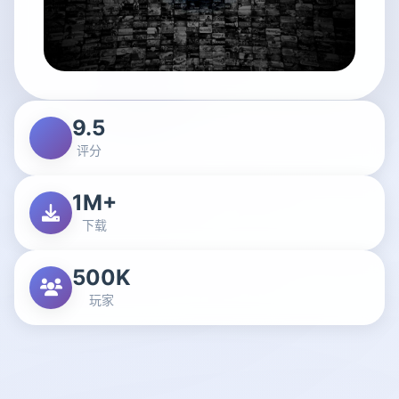
9.5
评分
1M+
下载
500K
玩家