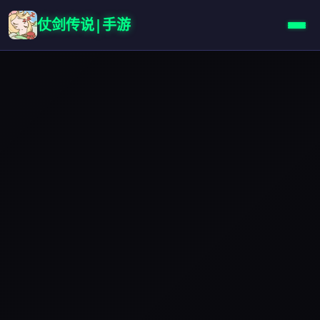
仗剑传说|手游