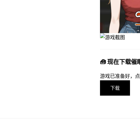
🧰 现在下载催眠O
游戏已准备好，点
下载